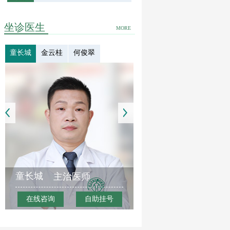
坐诊医生
MORE
童长城
金云桂
何俊翠
童长城
主治医师
在线咨询
自助挂号