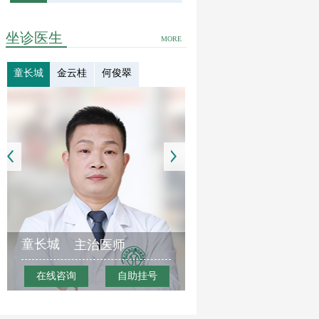
坐诊医生
MORE
童长城
金云桂
何俊翠
童长城
主治医师
在线咨询
自助挂号