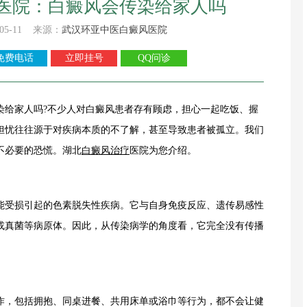
医院：白癜风会传染给家人吗
05-11 来源：
武汉环亚中医白癜风医院
免费电话
立即挂号
QQ问诊
染给家人吗?不少人对白癜风患者存有顾虑，担心一起吃饭、握
担忧往往源于对疾病本质的不了解，甚至导致患者被孤立。我们
不必要的恐慌。湖北
白癜风治疗
医院为您介绍。
受损引起的色素脱失性疾病。它与自身免疫反应、遗传易感性
或真菌等病原体。因此，从传染病学的角度看，它完全没有传播
，包括拥抱、同桌进餐、共用床单或浴巾等行为，都不会让健