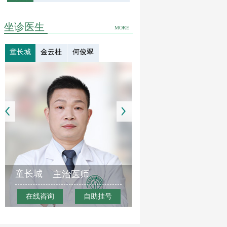
坐诊医生
MORE
童长城
金云桂
何俊翠
童长城
主治医师
在线咨询
自助挂号